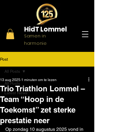
HidT
Lommel
Samen in
harmonie
Post
All Posts
13 aug 2025
1 minuten om te lezen
All Posts
Trio Triathlon Lommel –
Latest News
Team “Hoop in de
Toekomst” zet sterke
prestatie neer
Op zondag 10 augustus 2025 vond in 