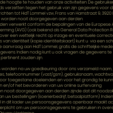
e hoogte te houden van onze activiteiten. De gebruiker 
ds verzetten tegen het gebruik van zijn gegevens voor d
h richten tot HidT Lommel vzw, Frans van Hamstraat 9, 3920
s worden nooit doorgegeven aan derden.
en verwerkt conform de bepalingen van de Europese
ming (AVG) (ook bekend als General Data Protection R
 over een wettelijk recht op inzage en eventuele correctie
an identiteit (kopie identiteitskaart) kunt u via een schri
anvraag aan HidT Lommel, gratis de schriftelijke mede
vens. Indien nodig kunt u ook vragen de gegevens te 
t pertinent zouden zijn.
worden na uw goedkeuring door ons verzameld: naam,
res, telefoonnummer (vast/gsm), gebruiksnaam, wachtwo
voor toegestane doeleinden en voor het grondig te kun
n en/of het bevorderen van uw online surfervaring
ooit doorgegeven aan derden zijnde dat dit noodzakel
 uw bestellingen (koerierbedrijf, betaalplatform). Indie
mel in dit kader uw persoonsgegevens openbaar maakt aa
 verplicht om uw persoonsgegevens te gebruiken in ov