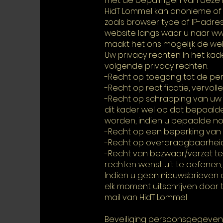
met de bepalingen van deze Pr
HidT Lommel kan anonieme of
zoals browser type of IP-adr
website langs waar u naar
ww
maakt het ons mogelijk de we
Uw privacy rechten In het ka
volgende privacy rechten:
-Recht op toegang tot de per
-Recht op rectificatie, vervo
-Recht op schrapping van uw p
dit kader wel op dat bepaalde 
worden, indien u bepaalde no
-Recht op een beperking van
-Recht op overdraagbaarhei
-Recht van bezwaar/verzet t
rechten wenst uit te oefenen
Indien u geen nieuwsbrieven o
elk moment uitschrijven door t
mail van HidT Lommel
Beveiliging persoonsgegeven