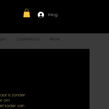
Inloggen
gen
Zaalverhuur
More
aar is zonder
er om
het kader van