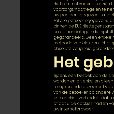
HidT Lommel verbindt er zich t
voorzorgsmaatregelen te ne
uw persoonsgegevens, alsook v
zal alle persoonsgegevens, de
binnen de EU). Niettegenstaand
en de handelingen die zij stel
gegarandeerd. Geen enkele m
methode van elektronische ops
absolute veiligheid garandere
Het geb
Tijdens een bezoek aan de sit
worden en dit enkel en allee
terugkerende bezoeker. Deze 
van de bezoeker op andere we
van cookies verhindert, dat 
of dat u de cookies nadien va
uw internetbrowser.