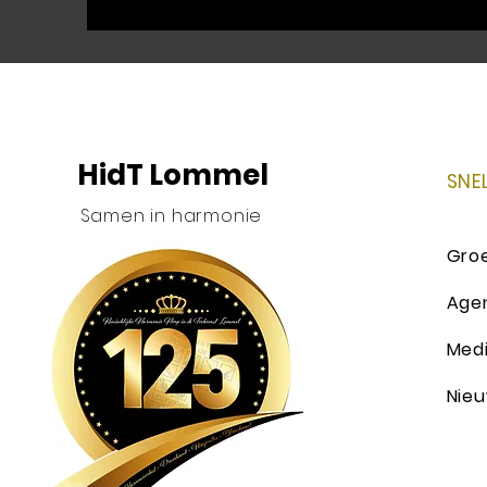
HidT Lommel
SNE
Samen in harmonie
Gro
Age
Med
Nie