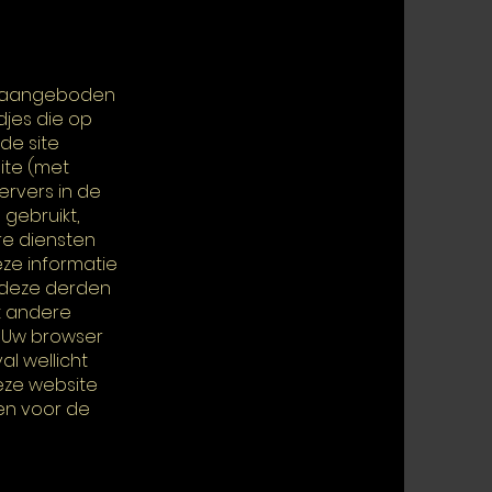
dt aangeboden
djes die op
de site
ite (met
rvers in de
gebruikt,
re diensten
eze informatie
r deze derden
t andere
n Uw browser
al wellicht
eze website
en voor de