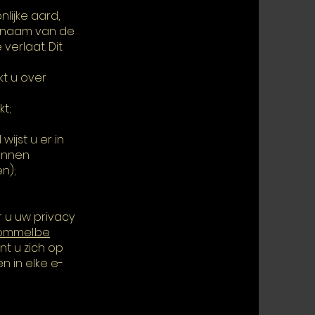
ijke aard,
innaam van de
verlaat. Dit
t u over
t;
ijst u er in
kunnen
n);
 u uw privacy
ommel.be
nt u zich op
n in elke e-