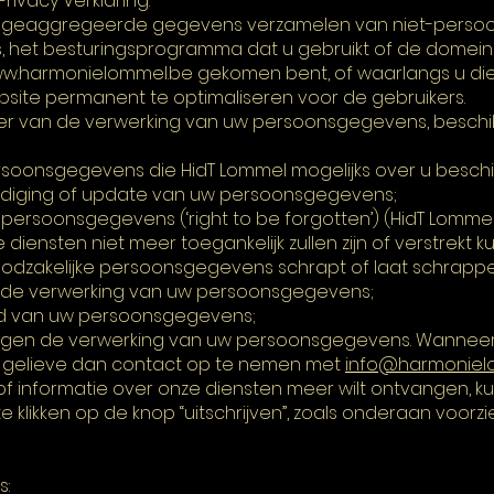
ivacy Verklaring.
 geaggregeerde gegevens verzamelen van niet-persoonl
es, het besturingsprogramma dat u gebruikt of de dome
w.harmonielommel.be
gekomen bent, of waarlangs u die 
bsite permanent te optimaliseren voor de gebruikers.
der van de verwerking van uw persoonsgegevens, beschik
soonsgegevens die HidT Lommel mogelijks over u beschik
llediging of update van uw persoonsgegevens;
ersoonsgegevens (‘right to be forgotten’) (HidT Lommel w
diensten niet meer toegankelijk zullen zijn of verstrekt 
odzakelijke persoonsgegevens schrapt of laat schrappe
 de verwerking van uw persoonsgegevens;
d van uw persoonsgegevens;
egen de verwerking van uw persoonsgegevens. Wanneer
, gelieve dan contact op te nemen met
info@harmoniel
f informatie over onze diensten meer wilt ontvangen, ku
e klikken op de knop “uitschrijven”, zoals onderaan voorzie
s: