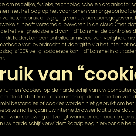
oe om redelijke, fysieke, technologische en organisatori
men met het oog op het voorkomen van ongeoorloofde
erlies, misbruik of wijziging van uw persoonsgegevens.
welke zij heeft verzameld, bewaren in de cloud (met da
e het veiligheidsbeleid van HidT Lommel, de controles die
t in dit kader, kan een onfeilbaar niveau van veiligheid ni
ethode van overdracht of doorgifte via het internet n
lag is 100% veilig, zodoende kan HidT Lommel in dit kade
n.
ruik van “cooki
e kunnen 'cookies' op de harde schijf van uw computer 
n om de site beter af te stemmen op de behoeften van 
mini bestandjes of cookies worden niet gebruikt om het
bsites na te gaan. Uw internetbrowser laat u toe dat u 
u een waarschuwing ontvangt wanneer een cookie geïnst
n uw harde schijf verwijdert. Raadpleeg hiervoor de help