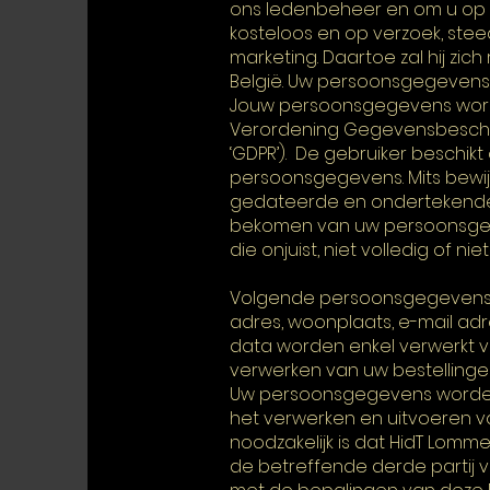
ons ledenbeheer en om u op d
kosteloos en op verzoek, stee
marketing. Daartoe zal hij zic
België. Uw persoonsgegeven
Jouw persoonsgegevens word
Verordening Gegevensbescher
‘GDPR’). De gebruiker beschikt
persoonsgegevens. Mits bewijs v
gedateerde en ondertekende a
bekomen van uw persoonsgege
die onjuist, niet volledig of nie
Volgende persoonsgegevens 
adres, woonplaats, e-mail ad
data worden enkel verwerkt 
verwerken van uw bestellinge
Uw persoonsgegevens worden n
het verwerken en uitvoeren van
noodzakelijk is dat HidT Lom
de betreffende derde partij