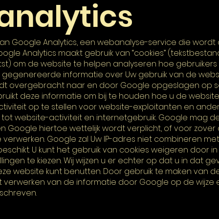
analytics
van Google Analytics, een webanalyse-service die wor
Google Analytics maakt gebruik van “cookies” (tekstbestan
t) om de website te helpen analyseren hoe gebruikers 
e gegenereerde informatie over Uw gebruik van de webs
rdt overgebracht naar en door Google opgeslagen op se
uikt deze informatie om bij te houden hoe u de website 
iviteit op te stellen voor website-exploitanten en ande
tot website-activiteit en internetgebruik. Google mag d
 Google hiertoe wettelijk wordt verplicht, of voor zove
 verwerken. Google zal Uw IP-adres niet combineren me
chikt. U kunt het gebruik van cookies weigeren door i
ngen te kiezen. Wij wijzen u er echter op dat u in dat gev
deze website kunt benutten. Door gebruik te maken van d
 verwerken van de informatie door Google op de wijze 
schreven.