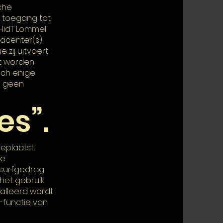
sche
 toegang tot
 HidT Lommel
tacenter(s)
 zij uitvoert
et worden
och enige
r geen
es”.
geplaatst
de
 surfgedrag
het gebruik
alleerd wordt
-functie van