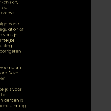
kan zich,
irect
 Lommel,
 Algemene
egulation of
 van zijn
ftelijke,
deling
corrigeren
 voornaam,
ord. Deze
nen
ijk is voor
n het
n derden, is
ereenstemming