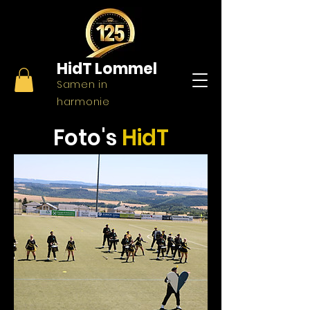
HidT
Lommel
Samen in
harmonie
Foto's
HidT