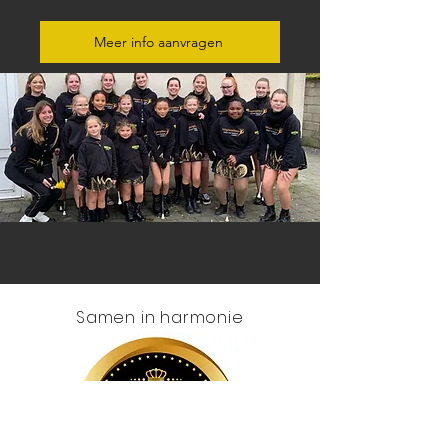
Meer info aanvragen
Samen in harmonie