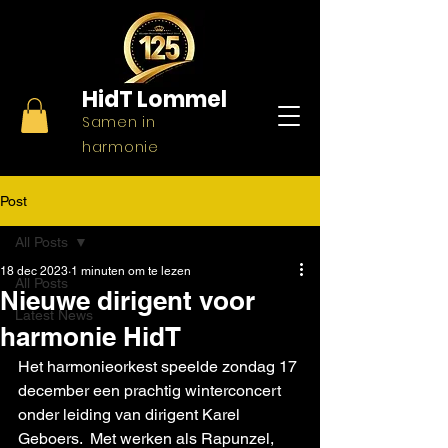
HidT
Lommel
Samen in
harmonie
Post
All Posts
18 dec 2023
1 minuten om te lezen
All Posts
Nieuwe dirigent voor
Latest News
harmonie HidT
Het harmonieorkest speelde zondag 17 
december een prachtig winterconcert 
onder leiding van dirigent Karel 
Geboers.  Met werken als Rapunzel, 