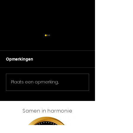
Opmerkingen
Cecilia 2025
Plaats een opmerking...
🎉 Bier, schnitz
muziek:
Samen in harmonie