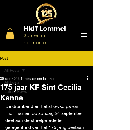
HidT
Lommel
Samen in
harmonie
Post
All Posts
30 sep 2023
1 minuten om te lezen
All Posts
175 jaar KF Sint Cecilia
Latest News
Kanne
De drumband en het showkorps van 
HidT namen op zondag 24 september 
deel aan de streetparade ter 
gelegenheid van het 175 jarig bestaan 