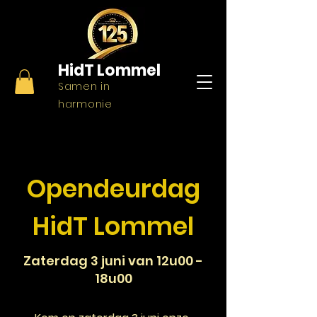
HidT
Lommel
Samen in
harmonie
Opendeurdag
HidT Lommel
Zaterdag 3 juni van 12u00 -
18u00