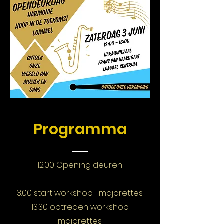
Programma
12:00 Opening deuren
13:00 start workshop 1 majorettes
13:30 optreden workshop
majorettes