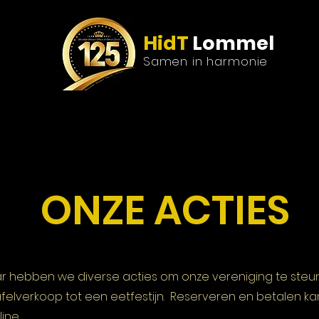
HidT
Lommel
Samen in harmonie
enda
Media
Nieuws
Lid worden
Boekin
ONZE ACTIES
ar hebben we diverse acties om onze vereniging te steun
elverkoop tot een eetfestijn. Reserveren en betalen ka
line.