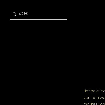
Home
Afdelingen
Ag
Het hele ja
van een waf
makkelijk on