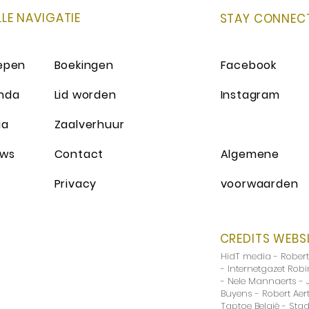
LLE NAVIGATIE
STAY CONNEC
epen
Boekingen
Facebook
nda
Lid worden
Instagram
ia
Zaalverhuur
uws
Contact
Algemene
Privacy
voorwaarden
CREDITS WEBS
HidT media - Rober
- Internetgazet Rob
- Nele Mannaerts - 
Buyens - Robert Aert
Taptoe België - Sta