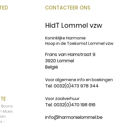
TED
CONTACTEER ONS
HidT Lommel vzw
Koninklijke Harmonie
Hoop in de Toekomst Lommel vzw
Frans van Hamstraat 9
3920 Lommel
België
Voor algemene info en boekingen
Tel: 0032(0)473 978 344
ITE
Voor zaalverhuur
Tel: 0032(0)470 198 616
t Boons
in Mues
Jan
info@harmonielommel.be
s -
d