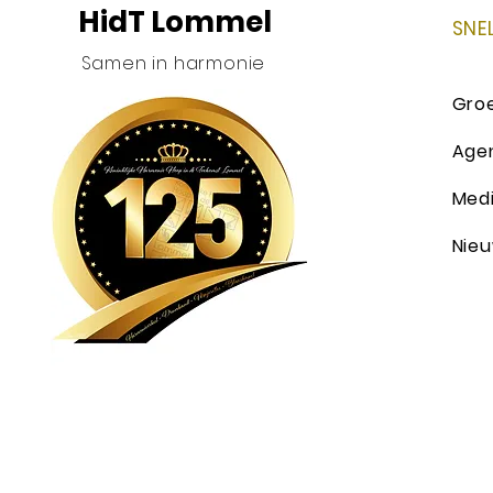
HidT Lommel
SNE
Samen in harmonie
Gro
Age
Med
Nie