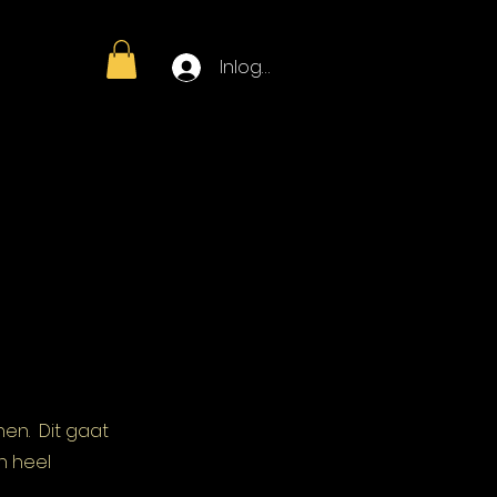
Inloggen
gen
Zaalverhuur
More
en. Dit gaat
n heel