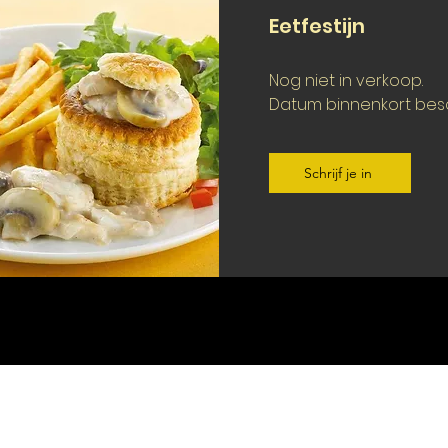
Eetfestijn
Nog niet in verkoop.
Datum binnenkort bes
Schrijf je in