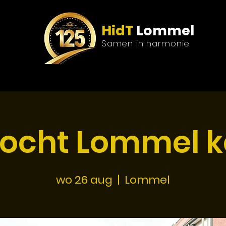
HidT
Lommel
Samen in harmonie
enda
Media
Nieuws
Lid worden
Boekin
tocht Lommel 
wo 26 aug
  |  
Lommel