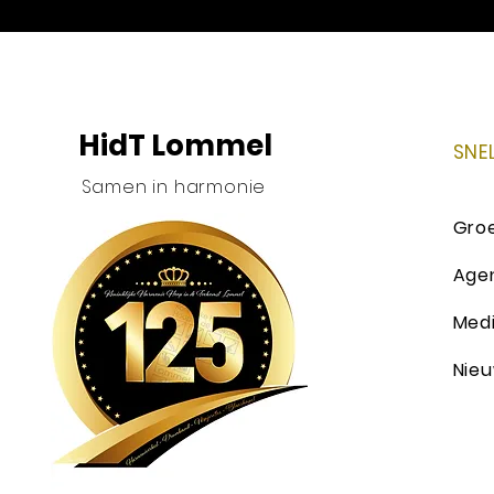
HidT Lommel
SNE
Samen in harmonie
Gro
Age
Med
Nie