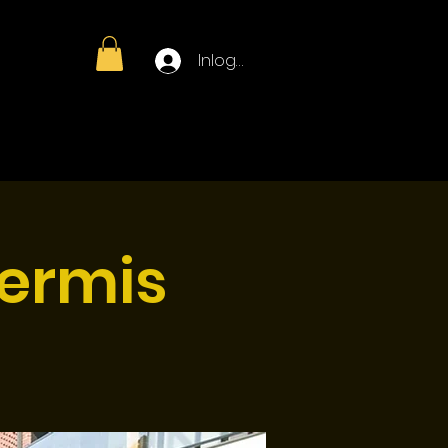
Inloggen
gen
Zaalverhuur
More
kermis