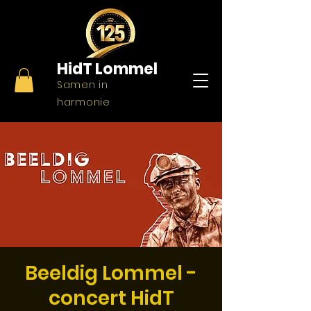
HidT
Lommel
Samen in
harmonie
Beeldig Lommel -
concert HidT