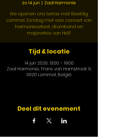
zo 14 jun
  |  
Zaal Harmonie
We openen ons terras met Beeldig
Lommel. Zondag met een concert van
harmonieorkest, drumband en
majorettes van HidT
Tijd & locatie
14 jun 2026, 13:00 – 19:00
Zaal Harmonie, Frans van Hamstraat 9,
3920 Lommel, België
Deel dit evenement