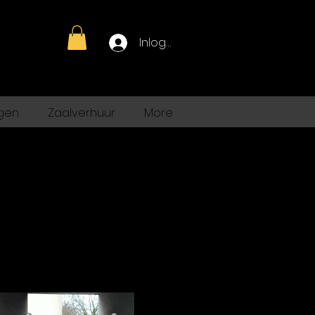
Inloggen
gen
Zaalverhuur
More