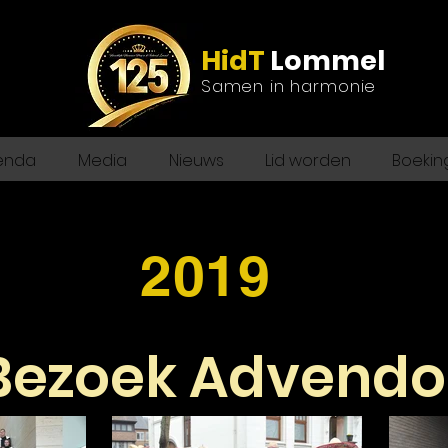
HidT
Lommel
Samen in harmonie
enda
Media
Nieuws
Lid worden
Boekin
2019
Bezoek Advendo